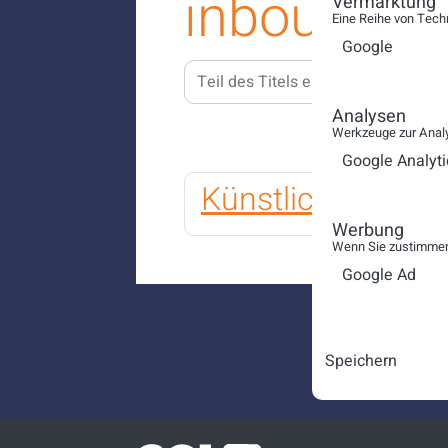
inbound
Vermarktung
Eine Reihe von Tech
Google
Teil des Titels eingeben
FILTE
Analysen
Werkzeuge zur Analy
Google Analyti
Künstliche Intell
Werbung
Wenn Sie zustimmen,
Google Ad
Speichern