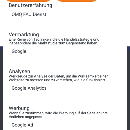
Benutzererfahrung
Anzeige #
Künstliche Intelligenz für
OMQ FAQ Dienst
Ihren Kundenservice
Vermarktung
Eine Reihe von Techniken, die die Handelsstrategie und
insbesondere die Marktstudie zum Gegenstand haben.
Google
Analysen
Werkzeuge zur Analyse der Daten, um die Wirksamkeit einer
Login
Webseite zu messen und zu verstehen, wie sie funktioniert.
Google Analytics
squt@schosimo.de
030 3080 90 10
Werbung
Wenn Sie zustimmen, wird die Werbung auf der Seite an Ihre
Vorlieben angepasst.
AGB
Google Ad
Impressum