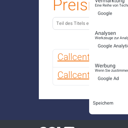
Preisrechn
Vermarktung
Eine Reihe von Tech
Google
Teil des Titels eingeben
FILTE
Analysen
Werkzeuge zur Analy
Google Analyti
Callcenter Preisr
Werbung
Wenn Sie zustimmen,
Callcenter Preisr
Google Ad
Speichern