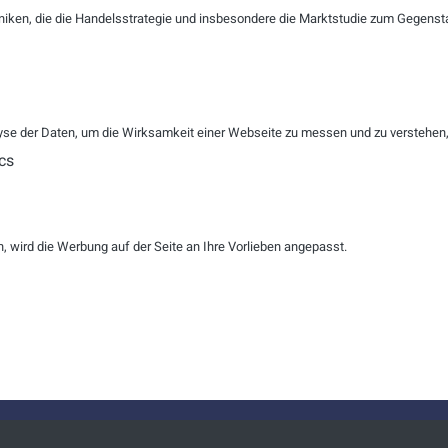
er
niken, die die Handelsstrategie und insbesondere die Marktstudie zum Gegenst
R
ZURÜCKSETZEN
se der Daten, um die Wirksamkeit einer Webseite zu messen und zu verstehen, w
cs
echner
 wird die Werbung auf der Seite an Ihre Vorlieben angepasst.
echner