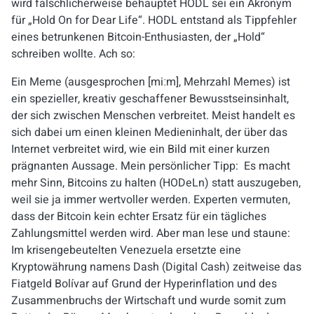
wird fälschlicherweise behauptet HODL sei ein Akronym
für „Hold On for Dear Life“. HODL entstand als Tippfehler
eines betrunkenen Bitcoin-Enthusiasten, der „Hold“
schreiben wollte. Ach so:
Ein Meme (ausgesprochen [miːm], Mehrzahl Memes) ist
ein spezieller, kreativ geschaffener Bewusstseinsinhalt,
der sich zwischen Menschen verbreitet. Meist handelt es
sich dabei um einen kleinen Medieninhalt, der über das
Internet verbreitet wird, wie ein Bild mit einer kurzen
prägnanten Aussage. Mein persönlicher Tipp: Es macht
mehr Sinn, Bitcoins zu halten (HODeLn) statt auszugeben,
weil sie ja immer wertvoller werden. Experten vermuten,
dass der Bitcoin kein echter Ersatz für ein tägliches
Zahlungsmittel werden wird. Aber man lese und staune:
Im krisengebeutelten Venezuela ersetzte eine
Kryptowährung namens Dash (Digital Cash) zeitweise das
Fiatgeld Bolívar auf Grund der Hyperinflation und des
Zusammenbruchs der Wirtschaft und wurde somit zum