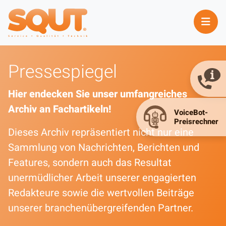
Pressespiegel
Hier endecken Sie unser umfangreiches
Archiv an Fachartikeln!
Dieses Archiv repräsentiert nicht nur eine
Sammlung von Nachrichten, Berichten und
Features, sondern auch das Resultat
unermüdlicher Arbeit unserer engagierten
Redakteure sowie die wertvollen Beiträge
unserer branchenübergreifenden Partner.