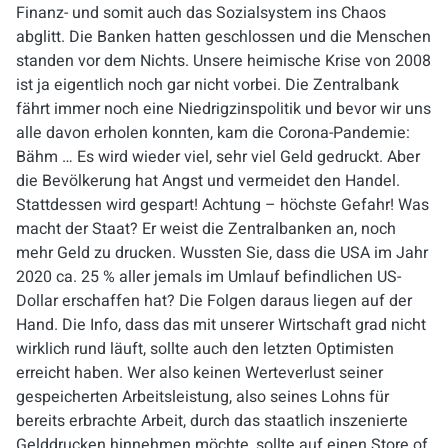
Finanz- und somit auch das Sozialsystem ins Chaos
abglitt. Die Banken hatten geschlossen und die Menschen
standen vor dem Nichts. Unsere heimische Krise von 2008
ist ja eigentlich noch gar nicht vorbei. Die Zentralbank
fährt immer noch eine Niedrigzinspolitik und bevor wir uns
alle davon erholen konnten, kam die Corona-Pandemie:
Bähm … Es wird wieder viel, sehr viel Geld gedruckt. Aber
die Bevölkerung hat Angst und vermeidet den Handel.
Stattdessen wird gespart! Achtung – höchste Gefahr! Was
macht der Staat? Er weist die Zentralbanken an, noch
mehr Geld zu drucken. Wussten Sie, dass die USA im Jahr
2020 ca. 25 % aller jemals im Umlauf befindlichen US-
Dollar erschaffen hat? Die Folgen daraus liegen auf der
Hand. Die Info, dass das mit unserer Wirtschaft grad nicht
wirklich rund läuft, sollte auch den letzten Optimisten
erreicht haben. Wer also keinen Werteverlust seiner
gespeicherten Arbeitsleistung, also seines Lohns für
bereits erbrachte Arbeit, durch das staatlich inszenierte
Gelddrucken hinnehmen möchte, sollte auf einen
Store of