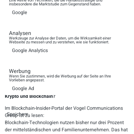
Eine Reihe von Techniken, die die Handelsstrategie und
insbesondere die Marktstudie zum Gegenstand haben.
trotzen, denn der Bitcoin setzt bei der Sicherheit auf
Google
Energie. Um das täglich größer werdende Netzwerk
und die immer länger werdende Block-Kette zu
zerstören, bedarf es so viel Energie, dass ein
Analysen
einzelner Staat dazu weder technisch noch finanziell
Werkzeuge zur Analyse der Daten, um die Wirksamkeit einer
in der Lage wäre. Zudem fehlt es der Menschheit an
Webseite zu messen und zu verstehen, wie sie funktioniert.
ausreichend vorhandener Rechenleistung auf
Google Analytics
Microchips. Der aktuelle Bedarf an Chips ist 100 mal
höher als die Produktionsfirmen in den nächsten drei
Jahren in der Lage sind nachzuproduzieren.
Werbung
Wenn Sie zustimmen, wird die Werbung auf der Seite an Ihre
Vorlieben angepasst.
Google Ad
Und welche Rolle spielen die Unternehmen in Sachen
Krypto und Blockchain?
Im Blockchain-Insider-Porta
l der
Vogel Communications
Speichern
Group
ist zu lesen:
Blockchain-Technologien nutzen bisher nur drei Prozent
der mittelständischen und Familienunternehmen. Das hat