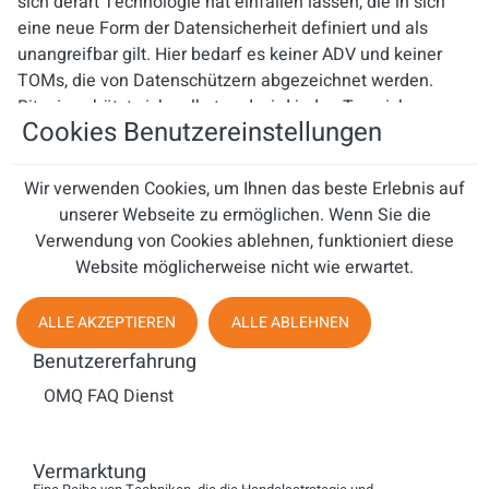
sich derart Technologie hat einfallen lassen, die in sich
eine neue Form der Datensicherheit definiert und als
unangreifbar gilt. Hier bedarf es keiner ADV und keiner
TOMs, die von Datenschützern abgezeichnet werden.
Bitcoin schützt sich selbst und wird jeden Tag sicherer.
Cookies Benutzereinstellungen
Merke:
Wir verwenden Cookies, um Ihnen das beste Erlebnis auf
Bitcoin ist deflationäres Geld und somit von sich aus
unserer Webseite zu ermöglichen. Wenn Sie die
vermutlich permanent im Wert steigend.
Verwendung von Cookies ablehnen, funktioniert diese
Bitcoin ist dennoch volatil und eignet sich für Trader
Website möglicherweise nicht wie erwartet.
mit kurzen Haltezeiten für hohe Renditen in sehr
kurzen Zeitfenstern. Bitcoin wird mittlerweile auf
ALLE AKZEPTIEREN
ALLE ABLEHNEN
nahezu allen Handelsplattformen angeboten und
durch permanent steigende Handelsaktivität
Benutzererfahrung
preisschwankend, wobei die Tiefpunkte immer höher
OMQ FAQ Dienst
liegen und ein Allzeithoch das nächste jagt.
Die Blockchain für den Bitcoin ist das sicherste
Netzwerk der Welt. Der Bitcoin würde selbst dem
Vermarktung
Angriff einer Regierung oder mehrerer Staaten