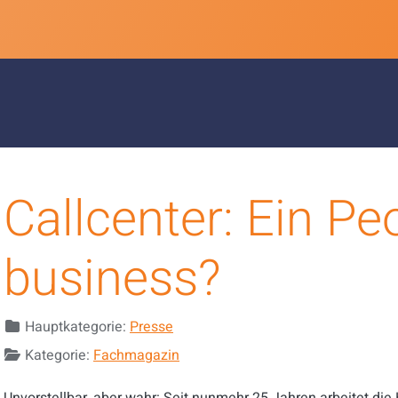
Callcenter: Ein Pe
business?
Details
Hauptkategorie:
Presse
Kategorie:
Fachmagazin