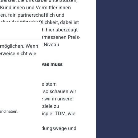
eister, die uns dabei unterstützen,
Kund:innen und Vermittler:innen
fen, fair, partnerschaftlich und
t der Wirtschaftlichkeit, dabei ist
s stimmen. Und auch hier überzeugt
rtner mit einem angemessenen Preis-
arbeit auf höchstem Niveau
ermöglichen. Wenn
rweise nicht wie
 Dienstleister und was muss
hen?
it diversen Dienstleistern
t mit TDM pflegen, so schauen wir
 dem Markt um, wie wir in unserer
m unsere Vertriebsziele zu
and haben.
r zeigt sich am Beispiel TDM, wie
ine vertrauensvolle
sen: k
urze Entscheidungswege und