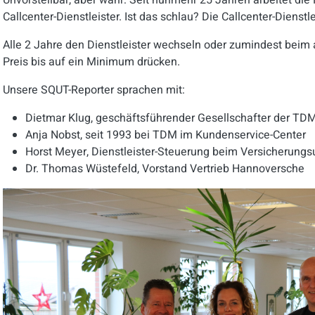
Unvorstellbar, aber wahr: Seit nunmehr 25 Jahren arbeitet d
Callcenter-Dienstleister. Ist das schlau? Die Callcenter-Dienst
Alle 2 Jahre den Dienstleister wechseln
oder zumindest beim ak
Preis bis auf ein Minimum drücken.
Unsere SQUT-Reporter sprachen mit:
Dietmar Klug, geschäftsführender Gesellschafter der T
Anja Nobst, seit 1993 bei TDM im Kundenservice-Center
Horst Meyer, Dienstleister-Steuerung beim Versicherun
Dr. Thomas Wüstefeld, Vorstand Vertrieb Hannoversche