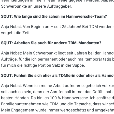
Veränderungen an mein Team weitergegeben werden. Außerdem
Schwerpunkte an unsere Auftraggeber.
SQUT: Wie lange sind Sie schon im Hannoversche-Team?
Anja Nobst: Von Beginn an – seit 25 Jahren! Bei TDM werden 
vergeht die Zeit!
SQUT: Arbeiten Sie auch für andere TDM-Mandanten?
Anja Nobst: Mein Schwerpunkt liegt seit Jahren bei der Hanno
Aufträge, für die ich permanent oder auch mal temporär tätig 
für mich
die richtige Portion Salz in der Suppe.
SQUT: Fühlen Sie sich eher als TDMlerin oder eher als Hanno
Anja Nobst: Wenn ich meine Arbeit aufnehme, gehe ich vollko
soll auch so sein, denn der Anrufer soll immer das Gefühl hab
besten Händen. Da bin ich 100 % Hannoversche. Ich schätze 
Familienunternehmen wie TDM und die Tatsache, dass wir sch
Mein Engagement wurde immer wertgeschätzt und umgekehrt.