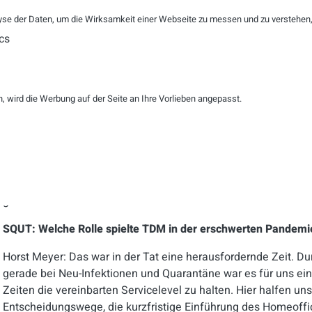
se der Daten, um die Wirksamkeit einer Webseite zu messen und zu verstehen, w
SQUT: Eine große Rolle bei vertrauensvoller, erfolgreicher Z
cs
zwischenmenschliche Kontakt zwischen Auftraggeber und Die
der Ansprechpartner (z. B. wegen Fluktuation) ein Showstopp
es zu überspringen gilt?
 wird die Werbung auf der Seite an Ihre Vorlieben angepasst.
Horst Meyer: Absolut richtig! Die Chemie muss stimmen, auc
der Ansprechpartner:innen. In über 25 Jahren haben diese nat
Grundlage ist konstant geblieben. Das ist wie bei einem Haus
das Haus bei jedem Sturm stabil und kleine Veränderungen hab
Wichtig ist: Dietmar und Anja sind seit Beginn der Zusammen
verlässliche Ansprechpartner und ich freue mich, sagen zu kö
großes Maß an Vertrauen und freundschaftlicher Partnerschaf
SQUT: Welche Rolle spielte TDM in der erschwerten Pandemi
Horst Meyer: Das war in der Tat eine herausfordernde Zeit. D
gerade bei Neu-Infektionen und Quarantäne war es für uns ei
Zeiten die vereinbarten Servicelevel zu halten. Hier halfen uns
Entscheidungswege, die kurzfristige Einführung des Homeoffi