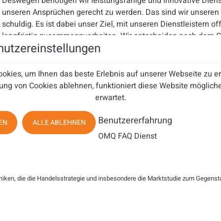
Deswegen benötigen wir leistungsfähige und innovative Dienstl
unseren Ansprüchen gerecht zu werden. Das sind wir unseren 
schuldig. Es ist dabei unser Ziel, mit unseren Dienstleistern
of
langfristig
zusammenzuarbeiten. Wir entscheiden nach dem Gebo
utzereinstellungen
der Preis nicht das alleinige Argument, das Gesamtpaket mus
TDM über lange Jahre hinweg. Als qualitativ hochwertiger Pa
Leistungs-Verhältnis liefert TDM gute Gründe, die Zusammen
okies, um Ihnen das beste Erlebnis auf unserer Webseite zu 
fortzusetzen.
ung von Cookies ablehnen, funktioniert diese Website mögliche
erwartet.
SQUT: Herr Meyer, steuern Sie neben TDM auch noch weitere
passieren, dass Sie diese in Frage stellen oder gar austausc
Benutzererfahrung
EN
ALLE ABLEHNEN
Horst Meyer: Als Leiter des Steuerungsteams arbeite ich eng m
OMQ FAQ Dienst
zusammen. Auch wenn wir eine langjährige enge Partnerschaf
uns als professionell agierender Versicherer immer wieder auf
Kundenkommunikation tatkräftig unterstützt werden können, u
niken, die die Handelsstrategie und insbesondere die Marktstudie zum Gegenst
übertreffen und unsere Kundenbeziehungen zu verbessern. Hie
wichtig uns eine möglichst langfristige Partnerschaft ist, um e
Geschäftsbeziehung gestalten zu können und nicht zu verges
flache Hierarchien
sind hier von enormem Vorteil.