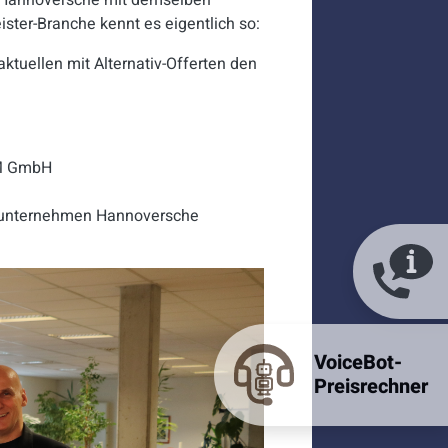
ie Hannoversche mit demselben
leister-Branche kennt es eigentlich so:
tuellen mit Alternativ-Offerten den
DM GmbH
gsunternehmen Hannoversche
VoiceBot-
Preisrechner