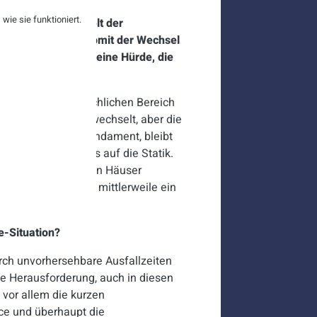
ie sie funktioniert.
usammenarbeit spielt der
nstleister. Wäre somit der Wechsel
er oder zumindest eine Hürde, die
h im zwischenmenschlichen Bereich
ürlich auch mal gewechselt, aber die
bau: Stimmt das Fundament, bleibt
en keinen Einfluss auf die Statik.
arbeit unserer beiden Häuser
nnen:
Uns verbindet mittlerweile ein
t.
e-Situation?
urch unvorhersehbare Ausfallzeiten
ne Herausforderung, auch in diesen
 vor allem die kurzen
ce und überhaupt die