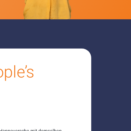
ople’s