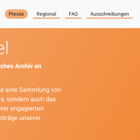
Presse
Regional
FAQ
Ausschreibungen
el
ches Archiv an
 nur eine Sammlung von
es, sondern auch das
erer engagierten
eiträge unserer