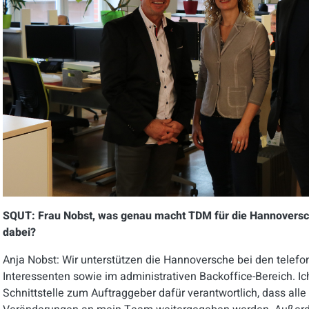
SQUT: Frau Nobst, was genau macht TDM für die Hannoversch
dabei?
Anja Nobst: Wir unterstützen die Hannoversche bei den telef
Interessenten sowie im administrativen Backoffice-Bereich. Ich
Schnittstelle zum Auftraggeber dafür verantwortlich, dass all