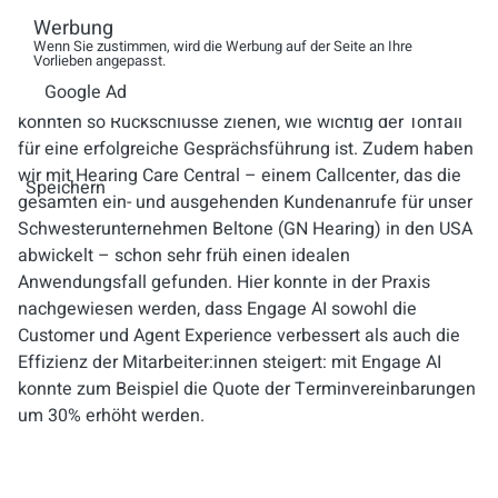
Patrick Novotny: Wir haben 700.000 Kundengespräche,
Werbung
bei denen Engage AI verwendet wurde, analysiert. Von
Wenn Sie zustimmen, wird die Werbung auf der Seite an Ihre
Vorlieben angepasst.
diesen 700.000 Gesprächen haben wir die Top 10 % mit
Google Ad
den besten Stimmungsscores genauer angeschaut und
konnten so Rückschlüsse ziehen, wie wichtig der Tonfall
für eine erfolgreiche Gesprächsführung ist. Zudem haben
wir mit Hearing Care Central
– einem Callcenter, das die
Speichern
gesamten ein- und ausgehenden Kundenanrufe für unser
Schwesterunternehmen Beltone (GN Hearing) in den USA
abwickelt – schon sehr früh einen idealen
Anwendungsfall gefunden. Hier konnte in der Praxis
nachgewiesen werden, dass Engage AI sowohl die
Customer und Agent Experience verbessert als auch die
Effizienz der Mitarbeiter:innen steigert: mit Engage AI
konnte zum Beispiel die
Quote der Terminvereinbarungen
um 30% erhöht
werden.