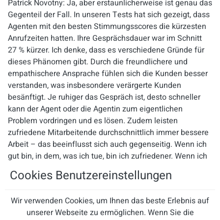
Patrick Novotny: Ja, aber erstaunlicherweise ist genau das
Gegenteil der Fall. In unseren Tests hat sich gezeigt, dass
Agenten mit den besten Stimmungsscores die kürzesten
Anrufzeiten hatten. Ihre
Gesprächsdauer war im Schnitt
27 % kürzer.
Ich denke, dass es verschiedene Gründe für
dieses Phänomen gibt. Durch die freundlichere und
empathischere Ansprache fühlen sich die Kunden besser
verstanden, was insbesondere verärgerte Kunden
besänftigt. Je ruhiger das Gespräch ist, desto schneller
kann der Agent oder die Agentin zum eigentlichen
Problem vordringen und es lösen. Zudem leisten
zufriedene Mitarbeitende durchschnittlich immer bessere
Arbeit – das beeinflusst sich auch gegenseitig. Wenn ich
gut bin, in dem, was ich tue, bin ich zufriedener. Wenn ich
zufrieden bin, bin ich freundlicher und somit auch wieder
Cookies Benutzereinstellungen
ein:e besserer:e Service-Agent:in.
Engage AI setzt hier gleich an mehreren Stellen an. Die
Wir verwenden Cookies, um Ihnen das beste Erlebnis auf
Software erinnert die Mitarbeitenden während des
unserer Webseite zu ermöglichen. Wenn Sie die