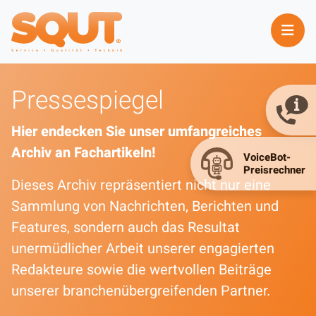
Pressespiegel
Hier endecken Sie unser umfangreiches
Archiv an Fachartikeln!
Dieses Archiv repräsentiert nicht nur eine
Sammlung von Nachrichten, Berichten und
Features, sondern auch das Resultat
unermüdlicher Arbeit unserer engagierten
Redakteure sowie die wertvollen Beiträge
unserer branchenübergreifenden Partner.