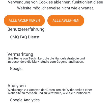
Gesprächs, die eigenen Emotionen und die des Kunden
Verwendung von Cookies ablehnen, funktioniert diese
stetig im Blick zu halten und hat so einen direkten Einfluss
Website möglicherweise nicht wie erwartet.
auf den Gesprächsverlauf. Durch
positive
Benachrichtigungen, Lob und
Gamification-Elemente wie
ALLE AKZEPTIEREN
ALLE ABLEHNEN
den Stimmungsscore schafft Engage AI zudem
Benutzererfahrung
Erfolgserlebnisse, die die Agents dauerhaft motivieren.
Mitarbeitende können zudem ihre eigene Leistung über
OMQ FAQ Dienst
einen längeren Zeitraum verfolgen und sind dazu
angespornt, sich zu verbessern. Zudem können
Vermarktung
Führungskräfte die gewonnenen Daten zur Schulung der
Eine Reihe von Techniken, die die Handelsstrategie und
Mitarbeitenden nutzen oder im Notfall auch direkt
insbesondere die Marktstudie zum Gegenstand haben.
eingreifen, wenn bei einem Anruf sehr schlechte
Google
Stimmungsscores bei Kunden und Agent:innen auftreten
und sich das Gespräch negativ entwickelt.
Analysen
Werkzeuge zur Analyse der Daten, um die Wirksamkeit einer
Webseite zu messen und zu verstehen, wie sie funktioniert.
SQUT: Wie wurde die Wirksamkeit von Engage AI
Google Analytics
gemessen?