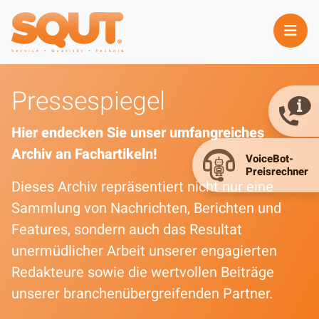
Pressespiegel
Hier endecken Sie unser umfangreiches
Archiv an Fachartikeln!
Dieses Archiv repräsentiert nicht nur eine
Sammlung von Nachrichten, Berichten und
Features, sondern auch das Resultat
unermüdlicher Arbeit unserer engagierten
Redakteure sowie die wertvollen Beiträge
unserer branchenübergreifenden Partner.