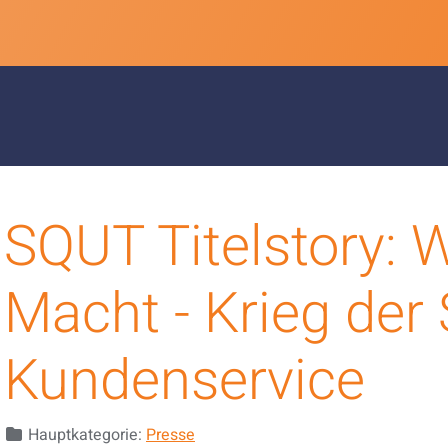
SQUT Titelstory: W
Macht - Krieg der 
Kundenservice
Details
Hauptkategorie:
Presse