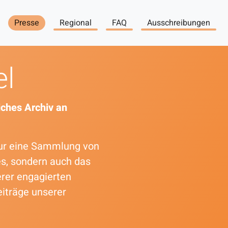
Presse
Regional
FAQ
Ausschreibungen
el
ches Archiv an
 nur eine Sammlung von
es, sondern auch das
erer engagierten
eiträge unserer