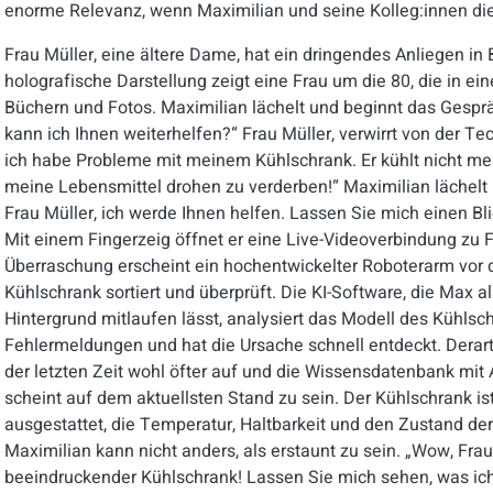
enorme Relevanz, wenn Maximilian und seine Kolleg:innen die
Frau Müller, eine ältere Dame, hat ein dringendes Anliegen in
holografische Darstellung zeigt eine Frau um die 80, die in 
Büchern und Fotos. Maximilian lächelt und beginnt das Gesprä
kann ich Ihnen weiterhelfen?“ Frau Müller, verwirrt von der Te
ich habe Probleme mit meinem Kühlschrank. Er kühlt nicht mehr
meine Lebensmittel drohen zu verderben!“ Maximilian lächelt 
Frau Müller, ich werde Ihnen helfen. Lassen Sie mich einen Bl
Mit einem Fingerzeig öffnet er eine Live-Videoverbindung zu 
Überraschung erscheint ein hochentwickelter Roboterarm vor 
Kühlschrank sortiert und überprüft. Die KI-Software, die Max
Hintergrund mitlaufen lässt, analysiert das Modell des Kühlsch
Fehlermeldungen und hat die Ursache schnell entdeckt. Derart
der letzten Zeit wohl öfter auf und die Wissensdatenbank mit
scheint auf dem aktuellsten Stand zu sein. Der Kühlschrank is
ausgestattet, die Temperatur, Haltbarkeit und den Zustand d
Maximilian kann nicht anders, als erstaunt zu sein. „Wow, Frau 
beeindruckender Kühlschrank! Lassen Sie mich sehen, was ich 