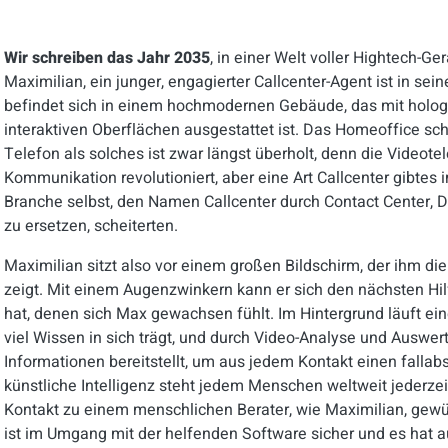
Wir schreiben das Jahr 2035
, in einer Welt voller Hightech-Ge
Maximilian, ein junger, engagierter Callcenter-Agent ist in sei
befindet sich in einem hochmodernen Gebäude, das mit holog
interaktiven Oberflächen ausgestattet ist. Das Homeoffice sc
Telefon als solches ist zwar längst überholt, denn die Videote
Kommunikation revolutioniert, aber eine Art Callcenter gibtes
Branche selbst, den Namen Callcenter durch Contact Center, Di
zu ersetzen, scheiterten.
Maximilian sitzt also vor einem großen Bildschirm, der ihm die
zeigt. Mit einem Augenzwinkern kann er sich den nächsten Hi
hat, denen sich Max gewachsen fühlt. Im Hintergrund läuft ei
viel Wissen in sich trägt, und durch Video-Analyse und Auswer
Informationen bereitstellt, um aus jedem Kontakt einen falla
künstliche Intelligenz steht jedem Menschen weltweit jederze
Kontakt zu einem menschlichen Berater, wie Maximilian, gewüns
ist im Umgang mit der helfenden Software sicher und es hat 