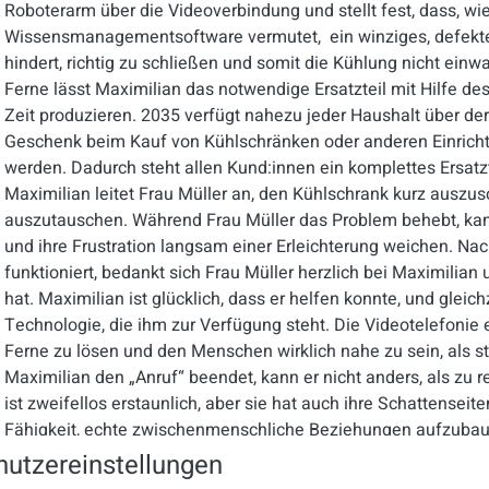
Roboterarm über die Videoverbindung und stellt fest, dass, wie
Wissensmanagementsoftware vermutet, ein winziges, defekte
hindert, richtig zu schließen und somit die Kühlung nicht einw
Ferne lässt Maximilian das notwendige Ersatzteil mit Hilfe de
Zeit produzieren. 2035 verfügt nahezu jeder Haushalt über dera
Geschenk beim Kauf von Kühlschränken oder anderen Einrich
werden. Dadurch steht allen Kund:innen ein komplettes Ersatz
Maximilian leitet Frau Müller an, den Kühlschrank kurz auszus
auszutauschen. Während Frau Müller das Problem behebt, kan
und ihre Frustration langsam einer Erleichterung weichen. N
funktioniert, bedankt sich Frau Müller herzlich bei Maximilian 
hat. Maximilian ist glücklich, dass er helfen konnte, und gleich
Technologie, die ihm zur Verfügung steht. Die Videotelefonie
Ferne zu lösen und den Menschen wirklich nahe zu sein, als s
Maximilian den „Anruf“ beendet, kann er nicht anders, als zu 
ist zweifellos erstaunlich, aber sie hat auch ihre Schattenseit
Fähigkeit, echte zwischenmenschliche Beziehungen aufzubaue
Bildschirme und Avatare stattfindet.
Wird der Roboter trotzd
utzereinstellungen
Maximilians Arbeitsplatz gefährden? Maximilian beschließt, 