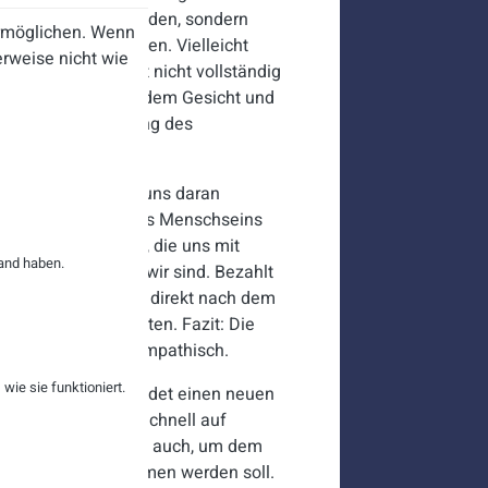
s sie nicht nur Kunden, sondern
ermöglichen. Wenn
en betreut zu werden. Vielleicht
rweise nicht wie
die Menschlichkeit nicht vollständig
 breiten Lächeln auf dem Gesicht und
n Beitrag zur
Rettung des
 im Jahr 2035 soll uns daran
icht die
Essenz des Menschseins
ichen Beziehungen, die uns mit
and haben.
dem machen, was wir sind. Bezahlt
akturierung erfolgt direkt nach dem
n Frau Müller erhalten. Fazit: Die
v, emotional und empathisch.
ie sie funktioniert.
ein Bildschirm meldet einen neuen
u laut. Das nervt! Schnell auf
terbrechen, sondern auch, um dem
0 Sekunden angenommen werden soll.