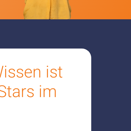
issen ist
Stars im