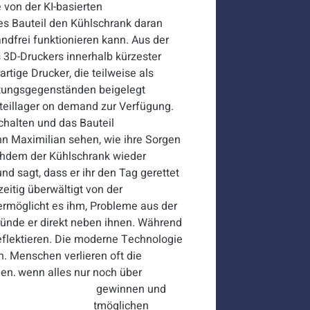
 von der KI-basierten
s Bauteil den Kühlschrank daran
andfrei funktionieren kann. Aus der
s 3D-Druckers innerhalb kürzester
rtige Drucker, die teilweise als
tungsgegenständen beigelegt
teillager on demand zur Verfügung.
chalten und das Bauteil
n Maximilian sehen, wie ihre Sorgen
achdem der Kühlschrank wieder
und sagt, dass er ihr den Tag gerettet
zeitig überwältigt von der
 ermöglicht es ihm, Probleme aus der
tünde er direkt neben ihnen. Während
reflektieren. Die moderne Technologie
en. Menschen verlieren oft die
n, wenn alles nur noch über
em im Kundenservice gewinnen
und
weiterhin seinen bestmöglichen