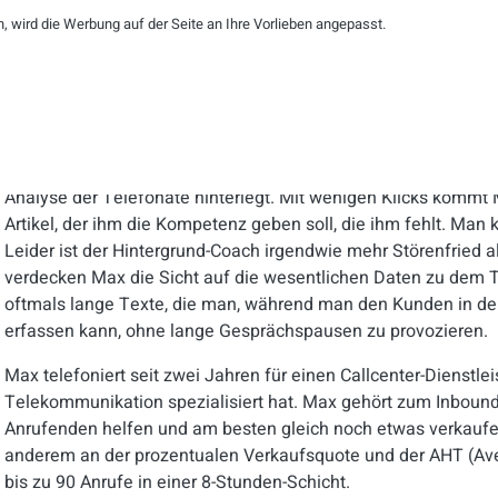
Lässt Max zu lange klingeln, wirkt sich das auf seine Perfor
 wird die Werbung auf der Seite an Ihre Vorlieben angepasst.
unangenehme Maßregelungs-Gespräche zur Folge. Wer seine KP
der Zentrale arbeiten und verliert temporär das Recht auf Ho
angezeigt:
unbekannter Anrufer, unbekanntes Problem, unbek
Kundennummer fragen!
Dieser virtuelle Livecoach wird Max j
darauf aufmerksam machen, was Max noch nicht gesagt hat un
Datenbasis wird vom Teamleiter gepflegt. Hier wird alles Wi
Analyse der Telefonate hinterlegt. Mit wenigen Klicks komm
Artikel, der ihm die Kompetenz geben soll, die ihm fehlt.
Man k
Leider ist der Hintergrund-Coach irgendwie mehr Störenfried al
verdecken Max die Sicht auf die wesentlichen Daten zu dem T
oftmals lange Texte, die man, während man den Kunden in der 
erfassen kann, ohne lange Gesprächspausen zu provozieren.
Max telefoniert seit zwei Jahren für einen Callcenter-Dienstle
Telekommunikation spezialisiert hat. Max gehört zum Inbound-
Anrufenden helfen und am besten gleich noch etwas verkaufen.
anderem an der prozentualen Verkaufsquote und der AHT (Av
bis zu 90 Anrufe in einer 8-Stunden-Schicht.