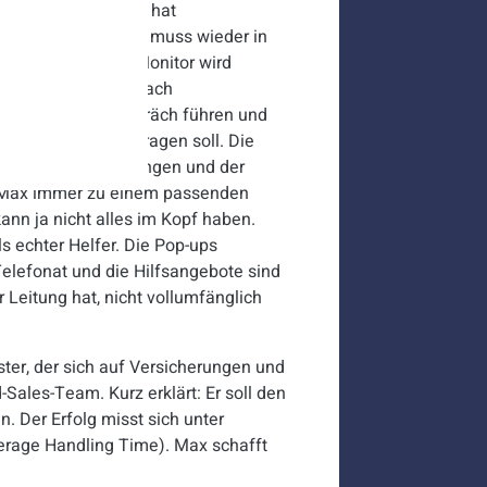
mance-Daten aus und hat
Is nicht erreicht, muss wieder in
meoffice. Auf dem Monitor wird
anntes Produkt – nach
etzt durch das Gespräch führen und
d was er sagen/fragen soll. Die
ssen aus den Schulungen und der
t Max immer zu einem passenden
ann ja nicht alles im Kopf haben.
s echter Helfer. Die Pop-ups
elefonat und die Hilfsangebote sind
Leitung hat, nicht vollumfänglich
ister, der sich auf Versicherungen und
Sales-Team. Kurz erklärt: Er soll den
 Der Erfolg misst sich unter
erage Handling Time). Max schafft