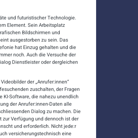
räte und futuristischer Technologie.
nem Element. Sein Arbeitsplatz
rafischen Bildschirmen und
heint ausgestorben zu sein. Das
lefonie hat Einzug gehalten und die
 immer noch. Auch die Versuche der
alog Dienstleister oder dergleichen
 Videobilder der „Anrufer:innen“
lfesuchenden zuschalten, der Fragen
ne KI-Software, die nahezu unendlich
tung der Anrufer:innen-Daten alle
bschliessenden Dialog zu machen. Die
it zur Verfügung und dennoch ist der
cht und erforderlich. Nicht jede:r
auch versicherungstechnisch eine