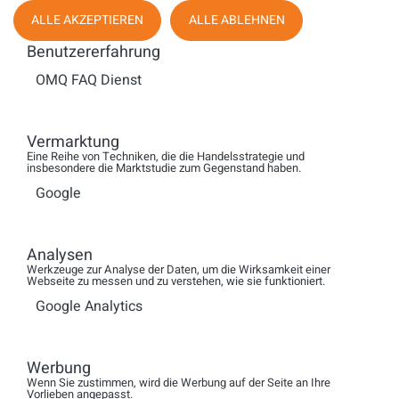
auszahlen.
ALLE AKZEPTIEREN
ALLE ABLEHNEN
Benutzererfahrung
SQUT: Einige Experten argumentieren, dass Remote-
OMQ FAQ Dienst
Arbeiten langfristig nicht nachhaltig ist und zu Isolation
sowie Kommunikationsproblemen führen können. Was
Vermarktung
sagen Sie zu der Kritik, dass hochwertige Audio-
Eine Reihe von Techniken, die die Handelsstrategie und
Lösungen diese fundamentalen Probleme nicht lösen
insbesondere die Marktstudie zum Gegenstand haben.
können und Präsenz-Meetings letztendlich unverzichtbar
Google
bleiben? Es gibt also eine wachsende Meinung, dass die
Produktivität und das Engagement in Präsenzmeetings
höher sind als bei virtuellen Treffen. Richtig oder falsch?
Analysen
Werkzeuge zur Analyse der Daten, um die Wirksamkeit einer
Webseite zu messen und zu verstehen, wie sie funktioniert.
Gregor Knipper:
Ich denke, dass man diese Frage nicht
einfach mit richtig oder falsch beantworten kann. In der
Google Analytics
Frage wurden ja verschiedene Aspekte angesprochen, die
man einzeln betrachten sollte. Ich könnte mit der Antwort
Werbung
wahrscheinlich ein ganzes Buch füllen. Generell ist es
Wenn Sie zustimmen, wird die Werbung auf der Seite an Ihre
wichtig, zu verstehen, dass jedes Unternehmen, jedes
Vorlieben angepasst.