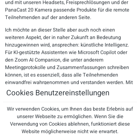
und mit unseren Headsets, Freisprechlösungen und der
PanaCast 20 Kamera passende Produkte für die remote
Teilnehmenden auf der anderen Seite.
Ich möchte an dieser Stelle aber auch noch einen
weiteren Aspekt, der in naher Zukunft an Bedeutung
hinzugewinnen wird, ansprechen: künstliche Intelligenz.
Für KI-gestützte Assistenten wie Microsoft Copilot oder
den Zoom AI Companion, die unter anderem
Meetingprotokolle und Zusammenfassungen schreiben
können, ist es essenziell, dass alle Teilnehmenden
einwandfrei wahrgenommen und verstanden werden. Mit
Jabra Headsets und Videolösungen erzielen die AI-
Cookies Benutzereinstellungen
Assistenten eine deutlich höhere Genauigkeit bei der
Audiotranskription, als mit integrierten Kameras und
Wir verwenden Cookies, um Ihnen das beste Erlebnis auf
qualitativ weniger hochwertigen Videobars.
unserer Webseite zu ermöglichen. Wenn Sie die
Sprachgestützte KI wird auch in anderen Arbeitsbereichen
Verwendung von Cookies ablehnen, funktioniert diese
stärker genutzt werden. Eine Investition in professionelle
Website möglicherweise nicht wie erwartet.
Audiotechnologie wird sich daher in Zukunft noch mehr