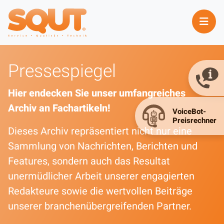
Pressespiegel
Hier endecken Sie unser umfangreiches
Archiv an Fachartikeln!
Dieses Archiv repräsentiert nicht nur eine
Sammlung von Nachrichten, Berichten und
Features, sondern auch das Resultat
unermüdlicher Arbeit unserer engagierten
Redakteure sowie die wertvollen Beiträge
unserer branchenübergreifenden Partner.