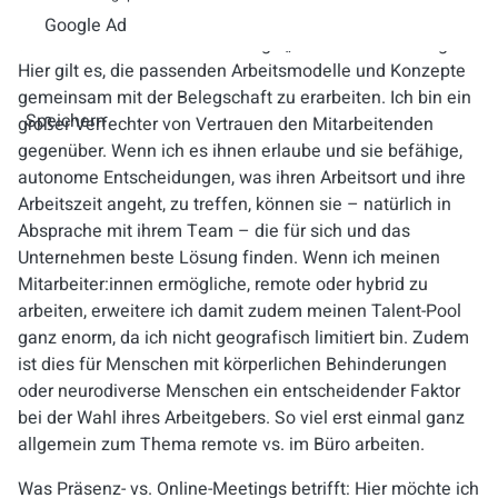
Team und jeder Mitarbeitende anders funktioniert. Es gibt
Google Ad
daher auch nicht nur eine einzige „One-fits-all“-Lösung.
Hier gilt es, die passenden Arbeitsmodelle und Konzepte
gemeinsam mit der Belegschaft zu erarbeiten. Ich bin ein
Speichern
großer Verfechter von Vertrauen den Mitarbeitenden
gegenüber. Wenn ich es ihnen erlaube und sie befähige,
autonome Entscheidungen, was ihren Arbeitsort und ihre
Arbeitszeit angeht, zu treffen, können sie – natürlich in
Absprache mit ihrem Team – die für sich und das
Unternehmen beste Lösung finden. Wenn ich meinen
Mitarbeiter:innen ermögliche, remote oder hybrid zu
arbeiten, erweitere ich damit zudem meinen Talent-Pool
ganz enorm, da ich nicht geografisch limitiert bin. Zudem
ist dies für Menschen mit körperlichen Behinderungen
oder neurodiverse Menschen ein entscheidender Faktor
bei der Wahl ihres Arbeitgebers. So viel erst einmal ganz
allgemein zum Thema remote vs. im Büro arbeiten.
Was Präsenz- vs. Online-Meetings betrifft: Hier möchte ich