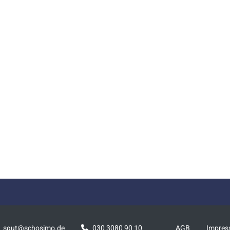
squt@schosimo.de
030 3080 90 10
AGB
Impre