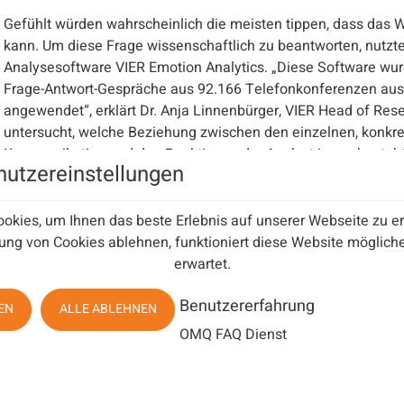
Gefühlt würden wahrscheinlich die meisten tippen, dass das
kann. Um diese Frage wissenschaftlich zu beantworten, nutzte
Analysesoftware VIER Emotion Analytics. „Diese Software wur
Frage-Antwort-Gespräche aus 92.166 Telefonkonferenzen aus
angewendet“, erklärt Dr. Anja Linnenbürger, VIER Head of Res
untersucht, welche Beziehung zwischen den einzelnen, konkr
Kommunikation und den Reaktionen der Analyst:innen besteht.
utzereinstellungen
die kommunikative Wirkung der Unternehmensvertreter in den
zuvor automatisiert verschriftlicht wurden.
okies, um Ihnen das beste Erlebnis auf unserer Webseite zu 
Es geht nicht um das WAS, sondern um das WIE – was zu bew
ung von Cookies ablehnen, funktioniert diese Website mögliche
erwartet.
Das Ergebnis der Untersuchung ist eindeutig: Investor:innen 
Unternehmen einen höheren Wert bei, wenn deren Manageme
Benutzererfahrung
EN
ALLE ABLEHNEN
eine Wirkung, die sich aus mehreren Faktoren der Analyse ergi
einer charismatischen Sprache eher keine wirtschaftlich relev
OMQ FAQ Dienst
Situation des Unternehmens. Der beobachtete Effekt der chari
sogar größer als der der qualitativen Informationen“, fasst 