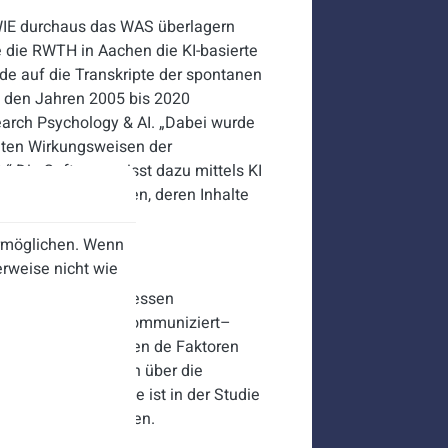
 WIE durchaus das WAS überlagern
 die RWTH in Aachen die KI-basierte
de auf die Transkripte der spontanen
 den Jahren 2005 bis 2020
earch Psychology & AI. „Dabei wurde
eten Wirkungsweisen der
“ Die Software misst dazu mittels KI
 Telefonkonferenzen, deren Inhalte
ermöglichen. Wenn
eisen war!
rweise nicht wie
und Analyst:innen messen
nt charismatisch kommuniziert–
bt. „Dabei beinhalten de Faktoren
anten Informationen über die
smatischen Sprache ist in der Studie
Linnenbürger zusammen.