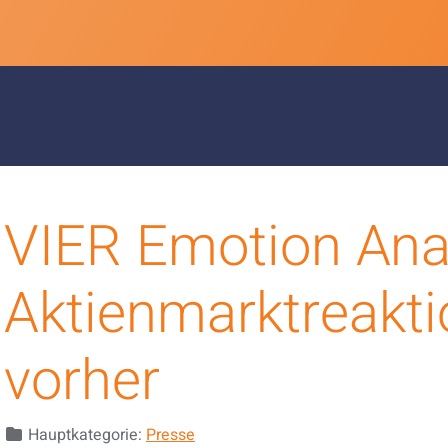
VIER Emotion Anal
Aktienmarktreakt
vorher
Details
Hauptkategorie:
Presse