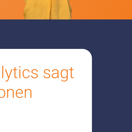
ytics sagt
ionen