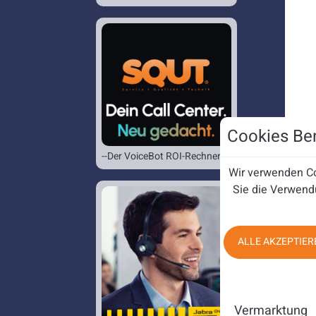
Cookies Ben
--Der VoiceBot ROI-Rechner--
Wir verwenden Co
Sie die Verwend
ALLE AKZEPTIER
Vermarktung