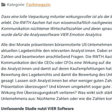
Kategorie:
Fachmagazin
Dass eine tolle Verpackung mitunter wirkungsvoller ist als der 
erlebt. Die RWTH Aachen hat nun wissenschaftlich nachgewiese
Kommunikation nüchterner Wirtschaftszahlen und deren sprachl
wurde dafür die Analysesoftware VIER Emotion Analytics.
Alle drei Monate präsentieren börsennotierte US-Unternehmen
aktuellen Lageberichte den relevanten Analyst:innen. Dabei er
Zahlen und beantworten anschließend Fragen. Die RWTH Aache
Kommunikation der/die CEOs oder CFOs eine Wirkung auf di
die Analyst:innen und damit auf deren Kaufempfehlungen hat
Bewertung des Lageberichts und damit die Bewertung des Un
gesagt: Lassen sich Analyst:innen bei eher weniger guten Zah
Präsentation überzeugen? Und können umgekehrt sogar gute 
Wirkung ihre Überzeugungskraft verlieren? Was wirkt sich stär
Unternehmens aus: Nüchterne Zahlen oder wie die Zahlen ko
Umfassende Studie nutzt VIER Software