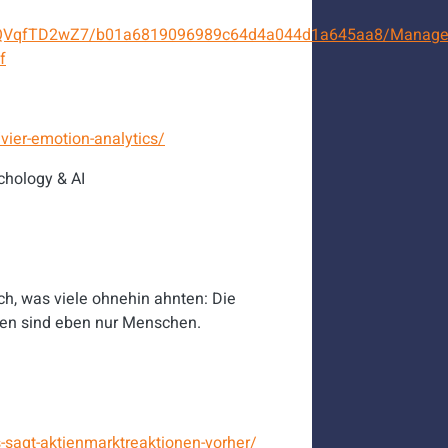
hIAjVQVqfTD2wZ7/b01a6819096989c64d4a044d1a645aa8/Manager
f
vier-emotion-analytics/
chology & AI
h, was viele ohnehin ahnten: Die
sten sind eben nur Menschen.
-sagt-aktienmarktreaktionen-vorher/