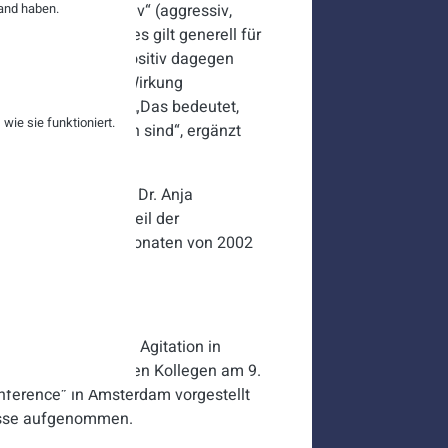
and haben.
Wirkung „kompetetiv“ (aggressiv,
:innen hat. Ähnliches gilt generell für
en Punkt kommen. Positiv dagegen
en auch - auf die Wirkung
che Kommunikation. „Das bedeutet,
ie sie funktioniert.
 Mittel empfänglich sind“, ergänzt
H Aachen.
nt zu haben, weiß Dr. Anja
ellen, dass der Anteil der
sionär) in den Telefonaten von 2002
erial Charisma and Agitation in
r. Knetsch und seinen Kollegen am 9.
nference” in Amsterdam vorgestellt
esse aufgenommen.