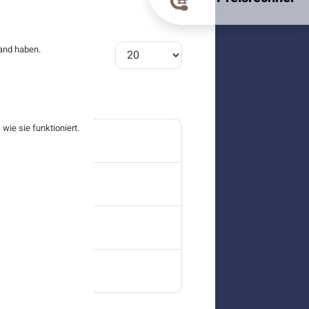
Anzeige #
and haben.
ie sie funktioniert.
etings?